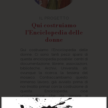
IL PROGETTO
Qui costruiamo
l'Enciclopedia delle
donne
Qui costruiamo l'Enciclopedia delle
donne. Ci sono tanti pezzi sparsi di
questa enciclopedia possibile: centri di
documentazione, librerie, associazioni,
biblioteche, Archivi, Università, siti:
ovunque la ricerca, la tessera del
mosaico. Contraccambiamo questo
immenso lavoro, già avviato prima di
noi (molto prima) con la costruzione di
questa Enciclopedia, cioè
un’operazione che da sempre si
propone di radunare, illuminare,
costruire e divulgare conoscenza.