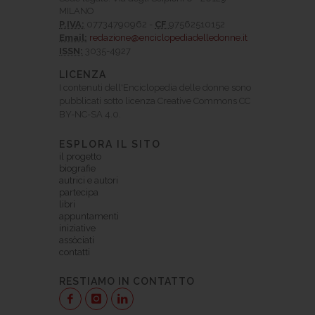
MILANO
P.IVA:
07734790962 -
CF
97562510152
Email:
redazione@enciclopediadelledonne.it
ISSN:
3035-4927
LICENZA
I contenuti dell'Enciclopedia delle donne sono
pubblicati sotto licenza Creative Commons CC
BY-NC-SA 4.0.
ESPLORA IL SITO
il progetto
biografie
autrici e autori
partecipa
libri
appuntamenti
iniziative
assòciati
contatti
RESTIAMO IN CONTATTO