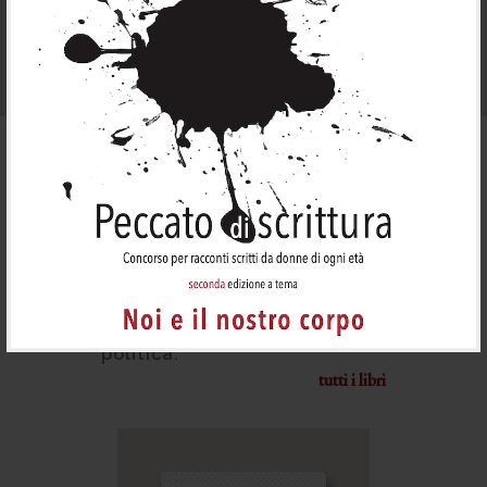
scopri di più
I nostri libri
Libri e ricerche per
incoraggiare e diffondere
conoscenza storica e
rimuovere la misconoscenza
della partecipazione
femminile alla storia di tutte
e tutti.
Conoscere la Storia è già
politica.
tutti i libri