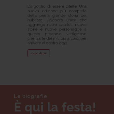
L'orgoglio di essere zitelle. Una
nuova edizione più completa
della prima grande storia del
nubilato. Un’opera unica che
aggiunge nuovi capitoli, nuove
storie e nuove personagge a
questo percorso vertiginoso
che parte dai miti più arcaici per
arrivare al nostro oggi.
scopri di più
Le biografie
È qui la festa!