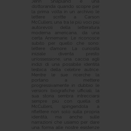
Jenn Shapland è una
dottoranda quando scopre per
la prima volta in un archivio le
lettere scritte a Carson
McCullers, una tra le più voci più
autorevoli della letteratura
moderna americana, da una
certa Annemarie. Le riconosce
subito per quello che sono:
lettere d’amore. La curiosità
iniziale diventa presto
un’ossessione, una caccia agli
indizi di una possibile identità
lesbica della celebre autrice.
Mentre le sue ricerche la
portano a mettere
progressivamente in dubbio le
versioni biografiche ufficiali, la
sua storia sembra intrecciarsi
sempre più con quella di
McCullers, spingendola a
riflettere non solo sulla propria
identità, ma anche sulle
narrazioni che usiamo per dare
una forma alle nostre esistenze