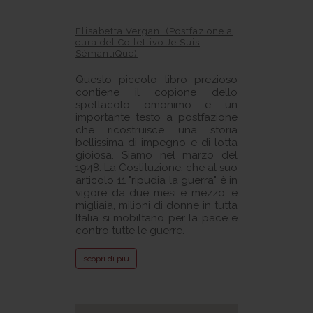
-
Elisabetta Vergani (Postfazione a
cura del Collettivo Je Suis
SémantiQue)
Questo piccolo libro prezioso
contiene il copione dello
spettacolo omonimo e un
importante testo a postfazione
che ricostruisce una storia
bellissima di impegno e di lotta
gioiosa. Siamo nel marzo del
1948. La Costituzione, che al suo
articolo 11 "ripudia la guerra" è in
vigore da due mesi e mezzo, e
migliaia, milioni di donne in tutta
Italia si mobiltano per la pace e
contro tutte le guerre.
scopri di più