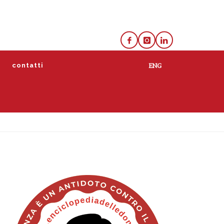
e
contatti