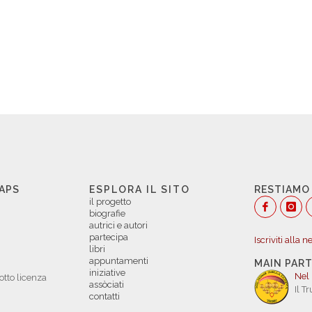
 APS
ESPLORA IL SITO
RESTIAMO
il progetto
biografie
autrici e autori
partecipa
Iscriviti alla 
libri
appuntamenti
MAIN PAR
iniziative
Nel
otto licenza
assòciati
Il T
contatti