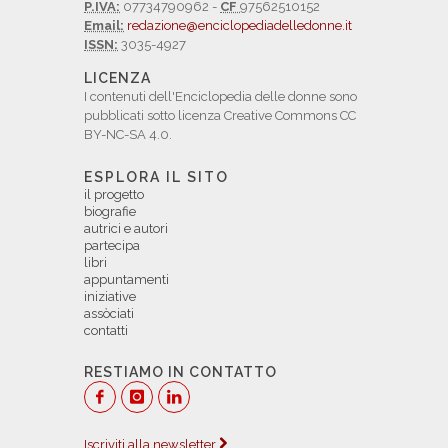
P.IVA:
07734790962 -
CF
97562510152
Email:
redazione@enciclopediadelledonne.it
ISSN:
3035-4927
LICENZA
I contenuti dell'Enciclopedia delle donne sono
pubblicati sotto licenza Creative Commons CC
BY-NC-SA 4.0.
ESPLORA IL SITO
il progetto
biografie
autrici e autori
partecipa
libri
appuntamenti
iniziative
assòciati
contatti
RESTIAMO IN CONTATTO
Iscriviti alla newsletter