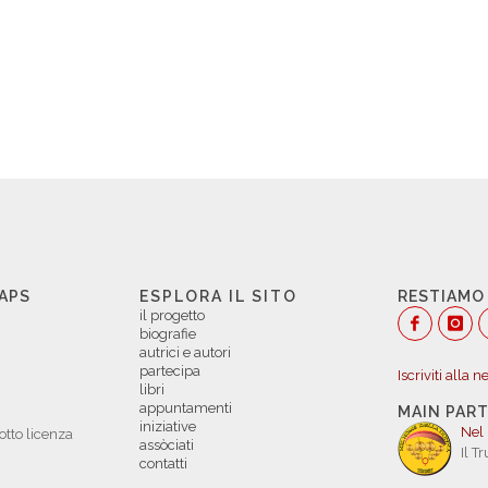
 APS
ESPLORA IL SITO
RESTIAMO
il progetto
biografie
autrici e autori
partecipa
Iscriviti alla 
libri
appuntamenti
MAIN PAR
iniziative
Nel
otto licenza
assòciati
Il T
contatti