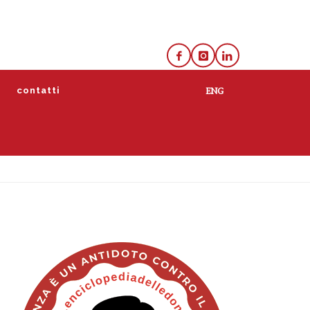
e
contatti