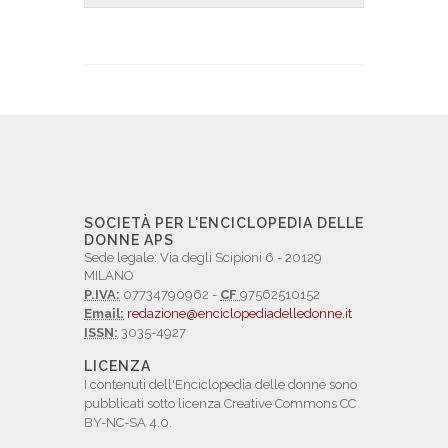
SOCIETÀ PER L'ENCICLOPEDIA DELLE
DONNE APS
Sede legale: Via degli Scipioni 6 - 20129
MILANO
P.IVA:
07734790962 -
CF
97562510152
Email:
redazione@enciclopediadelledonne.it
ISSN:
3035-4927
LICENZA
I contenuti dell'Enciclopedia delle donne sono
pubblicati sotto licenza Creative Commons CC
BY-NC-SA 4.0.