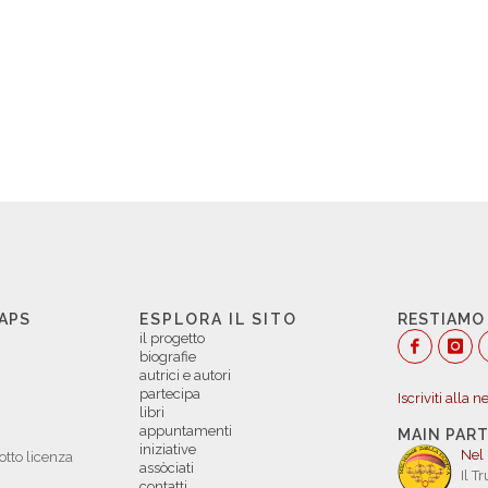
 APS
ESPLORA IL SITO
RESTIAMO
il progetto
biografie
autrici e autori
partecipa
Iscriviti alla 
libri
appuntamenti
MAIN PAR
iniziative
Nel
otto licenza
assòciati
Il T
contatti