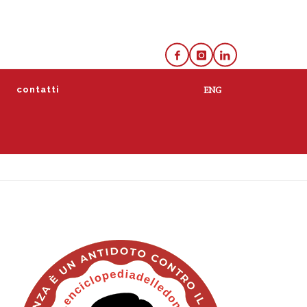
e
contatti