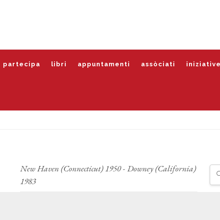
partecipa
libri
appuntamenti
assòciati
iniziativ
New Haven (Connecticut) 1950 - Downey (California)
1983