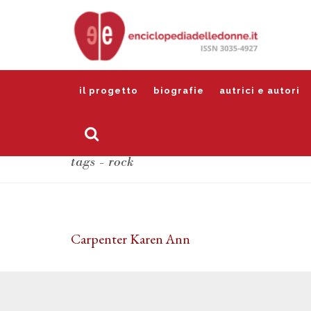
il progetto
biografie
autrici e autori
tags - rock
Carpenter Karen Ann