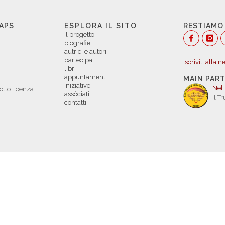
 APS
ESPLORA IL SITO
RESTIAMO
il progetto
biografie
autrici e autori
partecipa
Iscriviti alla 
libri
appuntamenti
MAIN PAR
iniziative
Nel
otto licenza
assòciati
Il T
contatti