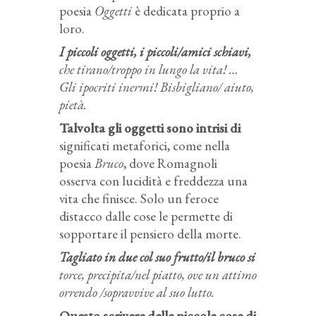
poesia
Oggetti
è dedicata proprio a
loro.
I piccoli oggetti, i piccoli/amici schiavi,
che tirano/troppo in lungo la vita! …
Gli ipocriti inermi! Bisbigliano/ aiuto,
pietà.
Talvolta gli oggetti sono intrisi di
significati metaforici, come nella
poesia
Bruco
, dove Romagnoli
osserva con lucidità e freddezza una
vita che finisce. Solo un feroce
distacco dalle cose le permette di
sopportare il pensiero della morte.
Tagliato in due col suo frutto/il bruco si
torce, precipita/nel piatto, ove un attimo
orrendo /sopravvive al suo lutto.
Questo scrivere delle piccole cose di