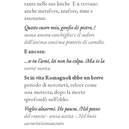
tante nelle sue liriche. E si trovano
anche metafore, anafore, rime e
assonanze.
Questo cuore mio, gonfio di pietre, /
suona ancora conchiglie/ e il sudore
dell’anima concima praterie di camelie.
E ancora:
…se tu l’ami, lei non ha colpa. /Ma io la
vorrei morta.
Se in vita Romagnoli ebbe un breve
periodo di notorietà, veloce come
una meteora, dopo la morte
sprofondò nell’oblio.
Voglio alzarmi. Ho paura. /Nel pozzo
del cranio/ - senza uscita -. Nel buio
sacrario/sconsacrato.