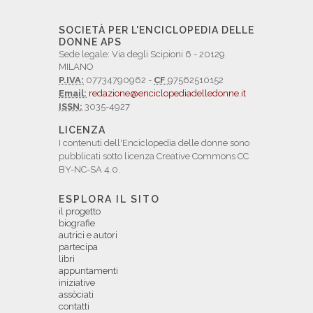
SOCIETÀ PER L'ENCICLOPEDIA DELLE
DONNE APS
Sede legale: Via degli Scipioni 6 - 20129
MILANO
P.IVA:
07734790962 -
CF
97562510152
Email:
redazione@enciclopediadelledonne.it
ISSN:
3035-4927
LICENZA
I contenuti dell'Enciclopedia delle donne sono
pubblicati sotto licenza Creative Commons CC
BY-NC-SA 4.0.
ESPLORA IL SITO
il progetto
biografie
autrici e autori
partecipa
libri
appuntamenti
iniziative
assòciati
contatti