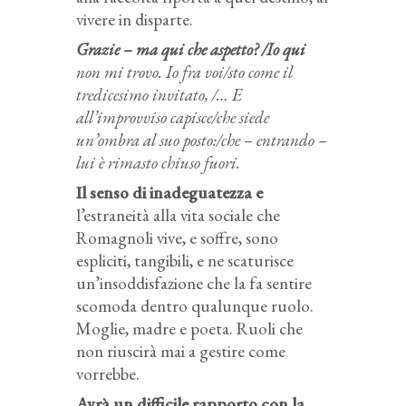
vivere in disparte.
Grazie – ma qui che aspetto? /Io qui
non mi trovo. Io fra voi/sto come il
tredicesimo invitato, /… E
all’improvviso capisce/che siede
un’ombra al suo posto:/che – entrando –
lui è rimasto chiuso fuori.
Il senso di inadeguatezza e
l’estraneità alla vita sociale che
Romagnoli vive, e soffre, sono
espliciti, tangibili, e ne scaturisce
un’insoddisfazione che la fa sentire
scomoda dentro qualunque ruolo.
Moglie, madre e poeta. Ruoli che
non riuscirà mai a gestire come
vorrebbe.
Avrà un difficile rapporto con la