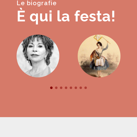
Le biografie
È qui la festa!