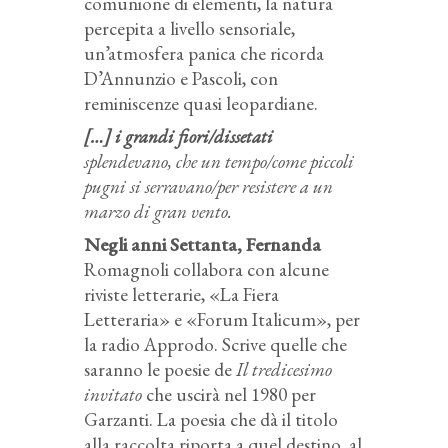
comunione di elementi, la natura
percepita a livello sensoriale,
un’atmosfera panica che ricorda
D’Annunzio e Pascoli, con
reminiscenze quasi leopardiane.
[…] i grandi fiori/dissetati
splendevano, che un tempo/come piccoli
pugni si serravano/per resistere a un
marzo di gran vento.
Negli anni Settanta, Fernanda
Romagnoli collabora con alcune
riviste letterarie, «La Fiera
Letteraria» e «Forum Italicum», per
la radio Approdo. Scrive quelle che
saranno le poesie de
Il tredicesimo
invitato
che uscirà nel 1980 per
Garzanti. La poesia che dà il titolo
alla raccolta riporta a quel destino, al