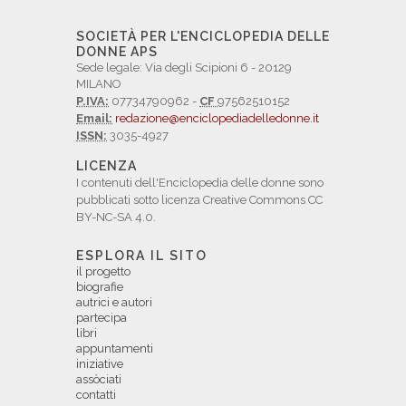
SOCIETÀ PER L'ENCICLOPEDIA DELLE
DONNE APS
Sede legale: Via degli Scipioni 6 - 20129
MILANO
P.IVA:
07734790962 -
CF
97562510152
Email:
redazione@enciclopediadelledonne.it
ISSN:
3035-4927
LICENZA
I contenuti dell'Enciclopedia delle donne sono
pubblicati sotto licenza Creative Commons CC
BY-NC-SA 4.0.
ESPLORA IL SITO
il progetto
biografie
autrici e autori
partecipa
libri
appuntamenti
iniziative
assòciati
contatti