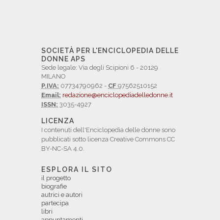
SOCIETÀ PER L'ENCICLOPEDIA DELLE
DONNE APS
Sede legale: Via degli Scipioni 6 - 20129
MILANO
P.IVA:
07734790962 -
CF
97562510152
Email:
redazione@enciclopediadelledonne.it
ISSN:
3035-4927
LICENZA
I contenuti dell'Enciclopedia delle donne sono
pubblicati sotto licenza Creative Commons CC
BY-NC-SA 4.0.
ESPLORA IL SITO
il progetto
biografie
autrici e autori
partecipa
libri
appuntamenti