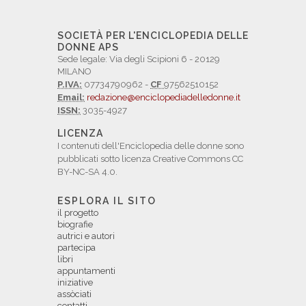
SOCIETÀ PER L'ENCICLOPEDIA DELLE
DONNE APS
Sede legale: Via degli Scipioni 6 - 20129
MILANO
P.IVA:
07734790962 -
CF
97562510152
Email:
redazione@enciclopediadelledonne.it
ISSN:
3035-4927
LICENZA
I contenuti dell'Enciclopedia delle donne sono
pubblicati sotto licenza Creative Commons CC
BY-NC-SA 4.0.
ESPLORA IL SITO
il progetto
biografie
autrici e autori
partecipa
libri
appuntamenti
iniziative
assòciati
contatti