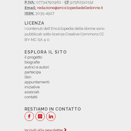
P.IVA:
07734790962 -
CF
97562510152
Email:
redazione@enciclopediadelledonne.it
ISSN:
3035-4927
LICENZA
I contenuti dell'Enciclopedia delle donne sono
pubblicati sotto licenza Creative Commons CC
BY-NC-SA 4.0.
ESPLORA IL SITO
il progetto
biografie
autrici e autori
partecipa
libri
appuntamenti
iniziative
assòciati
contatti
RESTIAMO IN CONTATTO
Iscriviti alla newsletter