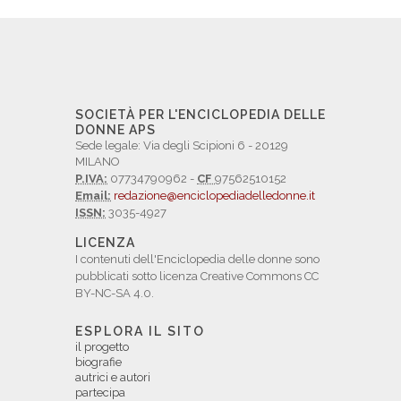
SOCIETÀ PER L'ENCICLOPEDIA DELLE
DONNE APS
Sede legale: Via degli Scipioni 6 - 20129
MILANO
P.IVA:
07734790962 -
CF
97562510152
Email:
redazione@enciclopediadelledonne.it
ISSN:
3035-4927
LICENZA
I contenuti dell'Enciclopedia delle donne sono
pubblicati sotto licenza Creative Commons CC
BY-NC-SA 4.0.
ESPLORA IL SITO
il progetto
biografie
autrici e autori
partecipa