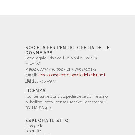
SOCIETÀ PER L'ENCICLOPEDIA DELLE
DONNE APS
Sede legale: Via degli Scipioni 6 - 20129
MILANO
P.IVA:
07734790962 -
CF
97562510152
Email:
redazione@enciclopediadelledonne.it
ISSN:
3035-4927
LICENZA
I contenuti dell'Enciclopedia delle donne sono
pubblicati sotto licenza Creative Commons CC
BY-NC-SA 4.0.
ESPLORA IL SITO
il progetto
biografie