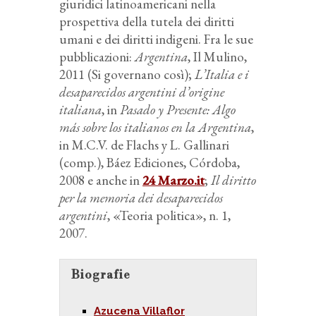
giuridici latinoamericani nella
prospettiva della tutela dei diritti
umani e dei diritti indigeni. Fra le sue
pubblicazioni:
Argentina
, Il Mulino,
2011 (Si governano così);
L’Italia e i
desaparecidos argentini d’origine
italiana
, in
Pasado y Presente: Algo
más sobre los italianos en la Argentina
,
in M.C.V. de Flachs y L. Gallinari
(comp.), Báez Ediciones, Córdoba,
2008 e anche in
24 Marzo.it
;
Il diritto
per la memoria dei desaparecidos
argentini
, «Teoria politica», n. 1,
2007.
Biografie
Azucena Villaflor