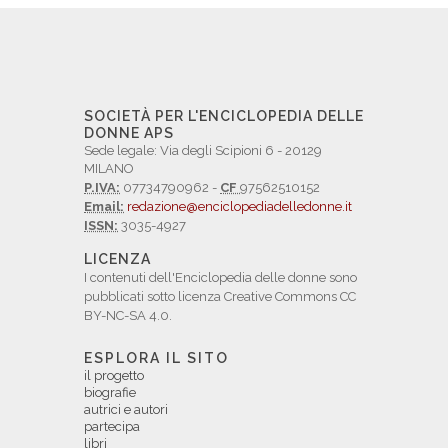
SOCIETÀ PER L'ENCICLOPEDIA DELLE
DONNE APS
Sede legale: Via degli Scipioni 6 - 20129
MILANO
P.IVA:
07734790962 -
CF
97562510152
Email:
redazione@enciclopediadelledonne.it
ISSN:
3035-4927
LICENZA
I contenuti dell'Enciclopedia delle donne sono
pubblicati sotto licenza Creative Commons CC
BY-NC-SA 4.0.
ESPLORA IL SITO
il progetto
biografie
autrici e autori
partecipa
libri