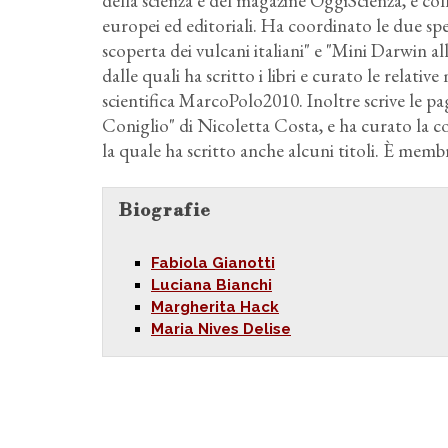
della scienza e del magazine OggiScienza, e col
europei ed editoriali. Ha coordinato le due sped
scoperta dei vulcani italiani" e "Mini Darwin a
dalle quali ha scritto i libri e curato le relativ
scientifica MarcoPolo2010. Inoltre scrive le pag
Coniglio" di Nicoletta Costa, e ha curato la co
la quale ha scritto anche alcuni titoli. È me
Biografie
Fabiola Gianotti
Luciana Bianchi
Margherita Hack
Maria Nives Delise