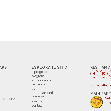
 APS
ESPLORA IL SITO
RESTIAMO
il progetto
biografie
autrici e autori
partecipa
Iscriviti alla 
libri
appuntamenti
MAIN PAR
iniziative
Nel
otto licenza
assòciati
Il T
contatti