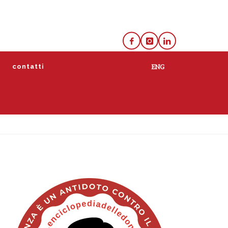
e
contatti