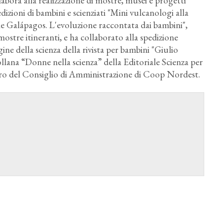
labora alla realizzazione di mostre, musei e progetti
izioni di bambini e scienziati "Mini vulcanologi alla
lle Galápagos. L'evoluzione raccontata dai bambini",
e mostre itineranti, e ha collaborato alla spedizione
ine della scienza della rivista per bambini "Giulio
llana “Donne nella scienza” della Editoriale Scienza per
mbro del Consiglio di Amministrazione di Coop Nordest.