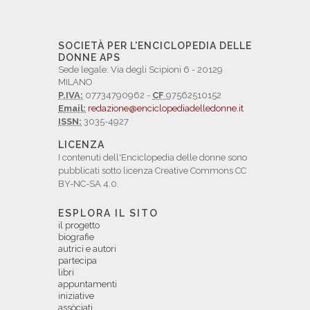
SOCIETÀ PER L'ENCICLOPEDIA DELLE
DONNE APS
Sede legale: Via degli Scipioni 6 - 20129
MILANO
P.IVA:
07734790962 -
CF
97562510152
Email:
redazione@enciclopediadelledonne.it
ISSN:
3035-4927
LICENZA
I contenuti dell'Enciclopedia delle donne sono
pubblicati sotto licenza Creative Commons CC
BY-NC-SA 4.0.
ESPLORA IL SITO
il progetto
biografie
autrici e autori
partecipa
libri
appuntamenti
iniziative
assòciati