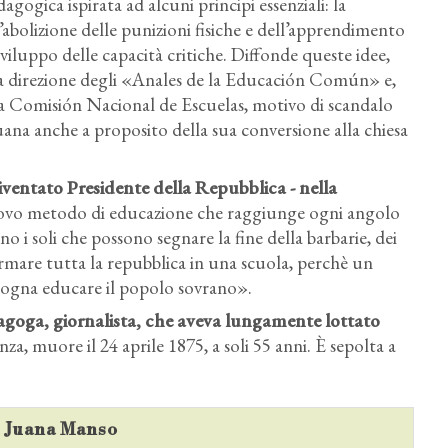
gogica ispirata ad alcuni principi essenziali: la
l’abolizione delle punizioni fisiche e dell’apprendimento
viluppo delle capacità critiche. Diffonde queste idee,
la direzione degli «Anales de la Educación Común» e,
a Comisión Nacional de Escuelas, motivo di scandalo
uana anche a proposito della sua conversione alla chiesa
iventato Presidente della Repubblica - nella
uovo metodo di educazione che raggiunge ogni angolo
o i soli che possono segnare la fine della barbarie, dei
mare tutta la repubblica in una scuola, perchè un
isogna educare il popolo sovrano».
agoga, giornalista, che aveva lungamente lottato
a, muore il 24 aprile 1875, a soli 55 anni. È sepolta a
su Juana Manso