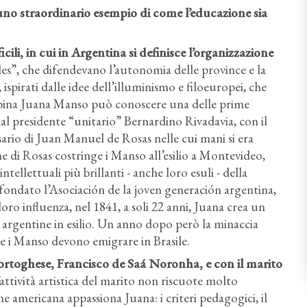
uno straordinario esempio di come l’educazione sia
cili, in cui in Argentina si definisce l’organizzazione
rales”, che difendevano l’autonomia delle province e la
 ispirati dalle idee dell’illuminismo e filoeuropei, che
bina Juana Manso può conoscere una delle prime
al presidente “unitario” Bernardino Rivadavia, con il
sario di Juan Manuel de Rosas nelle cui mani si era
 di Rosas costringe i Manso all’esilio a Montevideo,
tellettuali più brillanti - anche loro esuli - della
fondato l’Asociación de la joven generación argentina,
 loro influenza, nel 1841, a soli 22 anni, Juana crea un
i argentine in esilio. Un anno dopo però la minaccia
e i Manso devono emigrare in Brasile.
portoghese, Francisco de Saá Noronha, e con il marito
’attività artistica del marito non riscuote molto
 americana appassiona Juana: i criteri pedagogici, il