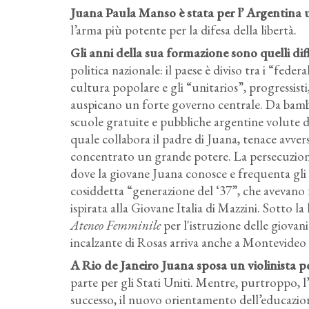
Juana Paula Manso è stata per l’ Argentina 
l’arma più potente per la difesa della libertà.
Gli anni della sua formazione sono quelli diffi
politica nazionale: il paese è diviso tra i “fede
cultura popolare e gli “unitarios”, progressisti,
auspicano un forte governo centrale. Da bam
scuole gratuite e pubbliche argentine volute d
quale collabora il padre di Juana, tenace avver
concentrato un grande potere. La persecuzione
dove la giovane Juana conosce e frequenta gli in
cosiddetta “generazione del ‘37”, che avevano 
ispirata alla Giovane Italia di Mazzini. Sotto la
Ateneo Femminile
per l'istruzione delle giovan
incalzante di Rosas arriva anche a Montevideo 
A Rio de Janeiro Juana sposa un violinista 
parte per gli Stati Uniti. Mentre, purtroppo, l
successo, il nuovo orientamento dell’educazione