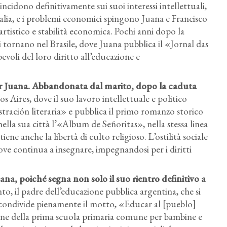
cidono definitivamente sui suoi interessi intellettuali,
ulalia, e i problemi economici spingono Juana e Francisco
artistico e stabilità economica. Pochi anni dopo la
gi tornano nel Brasile, dove Juana pubblica il «Jornal das
voli del loro diritto all’educazione e
 per Juana. Abbandonata dal marito, dopo la caduta
 Aires, dove il suo lavoro intellettuale e politico
tración literaria» e pubblica il primo romanzo storico
nella sua città l’«Album de Señoritas», nella stessa linea
ene anche la libertà di culto religioso. L’ostilità sociale
ove continua a insegnare, impegnandosi per i diritti
uana, poiché segna non solo il suo rientro definitivo a
, il padre dell’educazione pubblica argentina, che si
 condivide pienamente il motto, «Educar al [pueblo]
zione della prima scuola primaria comune per bambine e