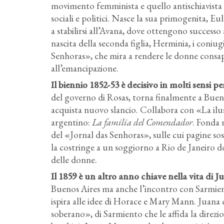
movimento femminista e quello antischiavista in
sociali e politici. Nasce la sua primogenita, E
a stabilirsi all’Avana, dove ottengono successo 
nascita della seconda figlia, Herminia, i coniu
Senhoras», che mira a rendere le donne consape
all’emancipazione.
Il biennio 1852-53 è decisivo in molti sensi
del governo di Rosas, torna finalmente a Buenos
acquista nuovo slancio. Collabora con «La ilus
argentino:
La familia del Comendador
. Fonda 
del «Jornal das Senhoras», sulle cui pagine sosti
la costringe a un soggiorno a Rio de Janeiro d
delle donne.
Il 1859 è un altro anno chiave nella vita di J
Buenos Aires ma anche l’incontro con Sarmiento
ispira alle idee di Horace e Mary Mann. Juana
soberano», di Sarmiento che le affida la dire