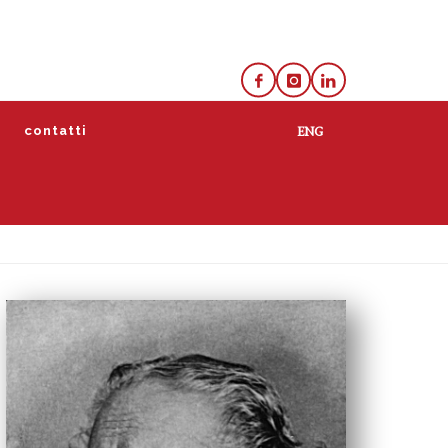
e
contatti