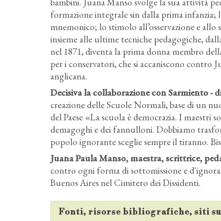
bambini. Juana Manso svolge la sua attività peda
formazione integrale sin dalla prima infanzia; 
mnemonico; lo stimolo all’osservazione e allo s
insieme alle ultime tecniche pedagogiche, dal
nel 1871, diventa la prima donna membro dell
per i conservatori, che si accaniscono contro J
anglicana.
Decisiva la collaborazione con Sarmiento - d
creazione delle Scuole Normali, base di un n
del Paese «La scuola è democrazia. I maestri son
demagoghi e dei fannulloni. Dobbiamo trasfor
popolo ignorante sceglie sempre il tiranno. B
Juana Paula Manso, maestra, scrittrice, ped
contro ogni forma di sottomissione e d'ignoranz
Buenos Aires nel Cimitero dei Dissidenti.
Fonti, risorse bibliografiche, siti 