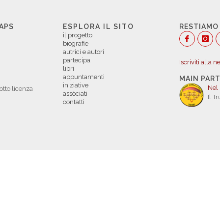
 APS
ESPLORA IL SITO
RESTIAMO
il progetto
biografie
autrici e autori
partecipa
Iscriviti alla 
libri
appuntamenti
MAIN PAR
iniziative
Nel
otto licenza
assòciati
Il T
contatti