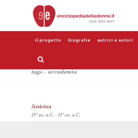
il progetto
biografie
autrici e autori
tags - accademia
Assiotea
IV sec. a.C. - IV sec. a.C.