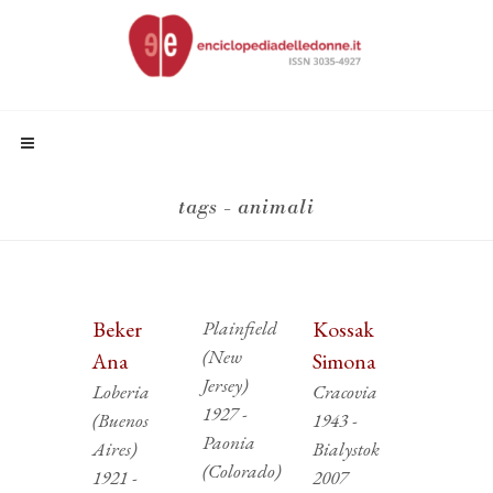
tags - animali
Beker
Plainfield
Kossak
(New
Ana
Simona
Jersey)
Loberia
Cracovia
1927 -
(Buenos
1943 -
Paonia
Aires)
Bialystok
(Colorado)
1921 -
2007