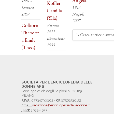
Angela
1881 -
Koffler
Londra
1946 -
Camilla
1957
Napoli
(Ylla)
2007
Colborn
Vienna
1911 -
Theodor
Bharatpur
a Emily
1955
(Theo)
SOCIETÀ PER L'ENCICLOPEDIA DELLE
DONNE APS
Sede legale: Via degli Scipioni 6 - 20129
MILANO
P.IVA:
07734790962 -
CF
97562510152
Email:
redazione@enciclopediadelledonne.it
ISSN:
3035-4927