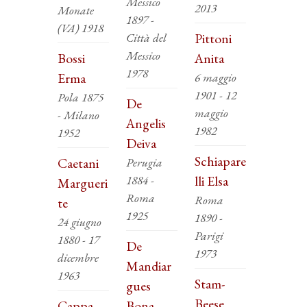
Messico
2013
Monate
1897 -
(VA) 1918
Città del
Pittoni
Messico
Bossi
Anita
1978
Erma
6 maggio
1901 - 12
Pola 1875
De
maggio
- Milano
Angelis
1982
1952
Deiva
Schiapare
Caetani
Perugia
1884 -
lli Elsa
Margueri
Roma
Roma
te
1925
1890 -
24 giugno
Parigi
1880 - 17
De
1973
dicembre
Mandiar
1963
Stam-
gues
Beese
Cappa
Bona