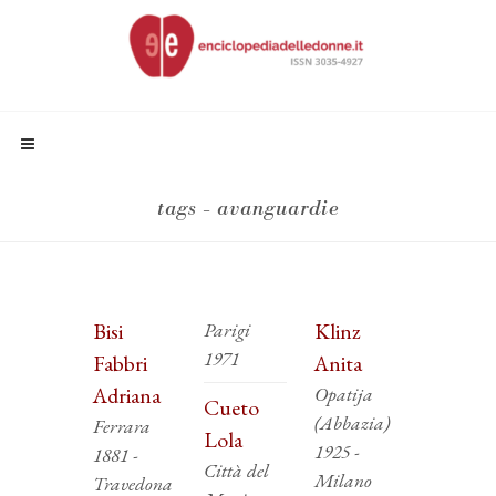
tags - avanguardie
Bisi
Parigi
Klinz
1971
Fabbri
Anita
Adriana
Opatija
Cueto
(Abbazia)
Ferrara
Lola
1925 -
1881 -
Città del
Milano
Travedona