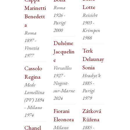
Lotte
Marinetti
Roma
1926 -
Reisicht
Benedett
Parigi
1903 -
a
2000
Krimpen
Roma
1988
1897 -
Duhême
Venezia
Terk
Jacquelin
1977
Delaunay
e
Sonia
Cassolo
Versailles
1927 -
Hradyz'k
Regina
Nogent-
1885 -
Mede
sur-Marne
Parigi
Lomellina
2024
1979
(PV) 1894
- Milano
Fiorani
Zátková
1974
Eleonora
Růžena
Chanel
Milano
1885 -