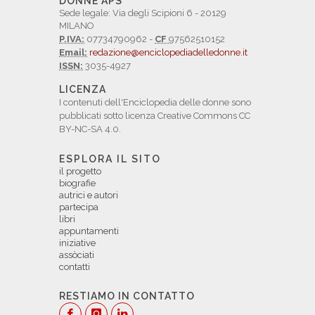
DONNE APS
Sede legale: Via degli Scipioni 6 - 20129
MILANO
P.IVA:
07734790962 -
CF
97562510152
Email:
redazione@enciclopediadelledonne.it
ISSN:
3035-4927
LICENZA
I contenuti dell'Enciclopedia delle donne sono
pubblicati sotto licenza Creative Commons CC
BY-NC-SA 4.0.
ESPLORA IL SITO
il progetto
biografie
autrici e autori
partecipa
libri
appuntamenti
iniziative
assòciati
contatti
RESTIAMO IN CONTATTO