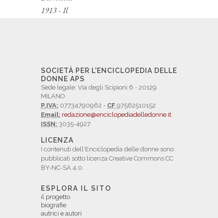
1913 - Il
SOCIETÀ PER L'ENCICLOPEDIA DELLE
DONNE APS
Sede legale: Via degli Scipioni 6 - 20129
MILANO
P.IVA:
07734790962 -
CF
97562510152
Email:
redazione@enciclopediadelledonne.it
ISSN:
3035-4927
LICENZA
I contenuti dell'Enciclopedia delle donne sono
pubblicati sotto licenza Creative Commons CC
BY-NC-SA 4.0.
ESPLORA IL SITO
il progetto
biografie
autrici e autori