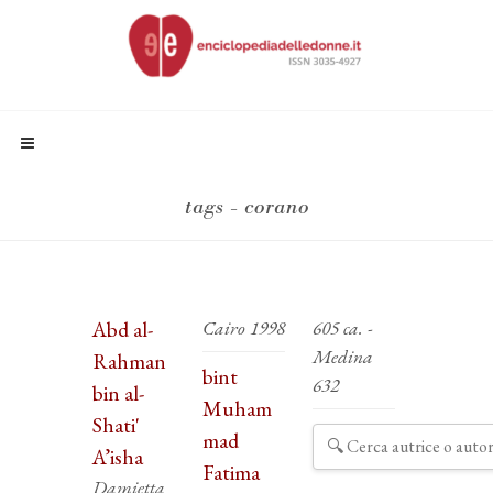
tags - corano
Abd al-
Cairo 1998
605 ca. -
Medina
Rahman
bint
632
bin al-
Muham
Shati'
mad
A’isha
Fatima
Damietta