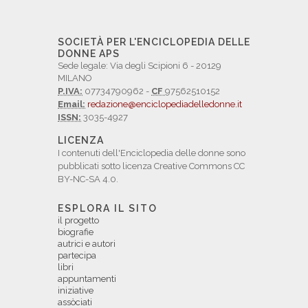
SOCIETÀ PER L'ENCICLOPEDIA DELLE
DONNE APS
Sede legale: Via degli Scipioni 6 - 20129
MILANO
P.IVA:
07734790962 -
CF
97562510152
Email:
redazione@enciclopediadelledonne.it
ISSN:
3035-4927
LICENZA
I contenuti dell'Enciclopedia delle donne sono
pubblicati sotto licenza Creative Commons CC
BY-NC-SA 4.0.
ESPLORA IL SITO
il progetto
biografie
autrici e autori
partecipa
libri
appuntamenti
iniziative
assòciati