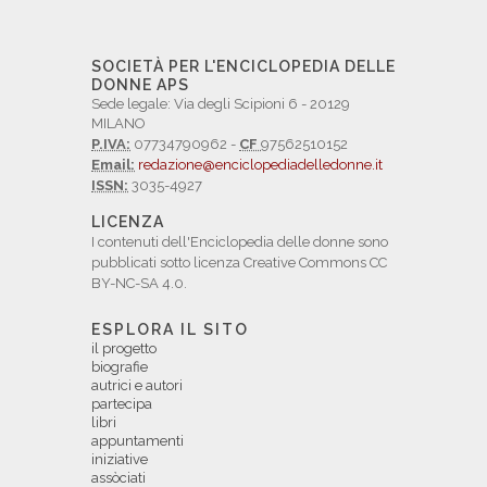
SOCIETÀ PER L'ENCICLOPEDIA DELLE
DONNE APS
Sede legale: Via degli Scipioni 6 - 20129
MILANO
P.IVA:
07734790962 -
CF
97562510152
Email:
redazione@enciclopediadelledonne.it
ISSN:
3035-4927
LICENZA
I contenuti dell'Enciclopedia delle donne sono
pubblicati sotto licenza Creative Commons CC
BY-NC-SA 4.0.
ESPLORA IL SITO
il progetto
biografie
autrici e autori
partecipa
libri
appuntamenti
iniziative
assòciati