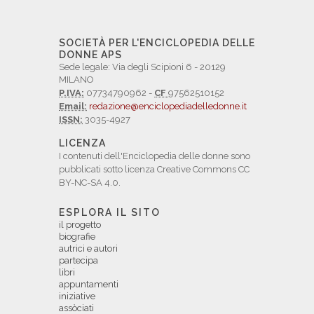
SOCIETÀ PER L'ENCICLOPEDIA DELLE
DONNE APS
Sede legale: Via degli Scipioni 6 - 20129
MILANO
P.IVA:
07734790962 -
CF
97562510152
Email:
redazione@enciclopediadelledonne.it
ISSN:
3035-4927
LICENZA
I contenuti dell'Enciclopedia delle donne sono
pubblicati sotto licenza Creative Commons CC
BY-NC-SA 4.0.
ESPLORA IL SITO
il progetto
biografie
autrici e autori
partecipa
libri
appuntamenti
iniziative
assòciati