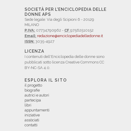
SOCIETÀ PER L'ENCICLOPEDIA DELLE
DONNE APS
Sede legale: Via degli Scipioni 6 - 20129
MILANO
P.IVA:
07734790962 -
CF
97562510152
Email:
redazione@enciclopediadelledonne.it
ISSN:
3035-4927
LICENZA
I contenuti dell'Enciclopedia delle donne sono
pubblicati sotto licenza Creative Commons CC
BY-NC-SA 4.0.
ESPLORA IL SITO
il progetto
biografie
autrici e autori
partecipa
libri
appuntamenti
iniziative
assòciati
contatti