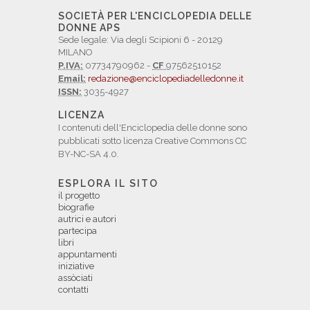
SOCIETÀ PER L'ENCICLOPEDIA DELLE
DONNE APS
Sede legale: Via degli Scipioni 6 - 20129
MILANO
P.IVA:
07734790962 -
CF
97562510152
Email:
redazione@enciclopediadelledonne.it
ISSN:
3035-4927
LICENZA
I contenuti dell'Enciclopedia delle donne sono
pubblicati sotto licenza Creative Commons CC
BY-NC-SA 4.0.
ESPLORA IL SITO
il progetto
biografie
autrici e autori
partecipa
libri
appuntamenti
iniziative
assòciati
contatti