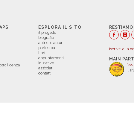
 APS
ESPLORA IL SITO
RESTIAMO
il progetto
biografie
autrici e autori
partecipa
Iscriviti alla 
libri
appuntamenti
MAIN PAR
iniziative
Nel
otto licenza
assòciati
Il T
contatti