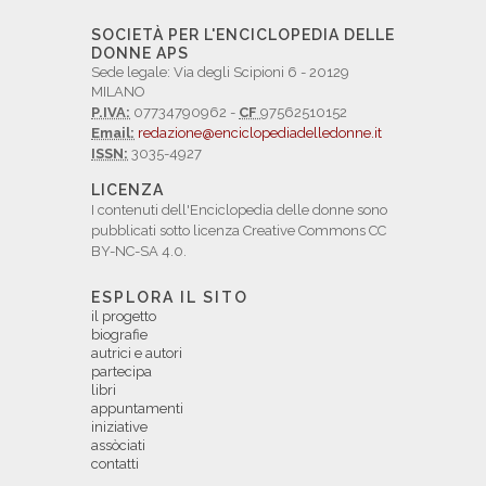
SOCIETÀ PER L'ENCICLOPEDIA DELLE
DONNE APS
Sede legale: Via degli Scipioni 6 - 20129
MILANO
P.IVA:
07734790962 -
CF
97562510152
Email:
redazione@enciclopediadelledonne.it
ISSN:
3035-4927
LICENZA
I contenuti dell'Enciclopedia delle donne sono
pubblicati sotto licenza Creative Commons CC
BY-NC-SA 4.0.
ESPLORA IL SITO
il progetto
biografie
autrici e autori
partecipa
libri
appuntamenti
iniziative
assòciati
contatti