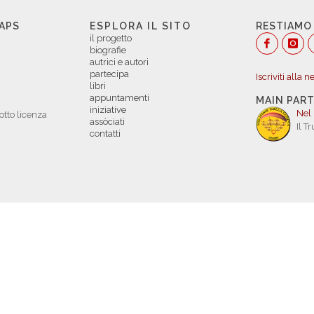
 APS
ESPLORA IL SITO
RESTIAMO
il progetto
biografie
autrici e autori
partecipa
Iscriviti alla 
libri
appuntamenti
MAIN PAR
iniziative
Nel
otto licenza
assòciati
Il T
contatti