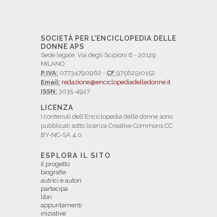
SOCIETÀ PER L'ENCICLOPEDIA DELLE
DONNE APS
Sede legale: Via degli Scipioni 6 - 20129
MILANO
P.IVA:
07734790962 -
CF
97562510152
Email:
redazione@enciclopediadelledonne.it
ISSN:
3035-4927
LICENZA
I contenuti dell'Enciclopedia delle donne sono
pubblicati sotto licenza Creative Commons CC
BY-NC-SA 4.0.
ESPLORA IL SITO
il progetto
biografie
autrici e autori
partecipa
libri
appuntamenti
iniziative