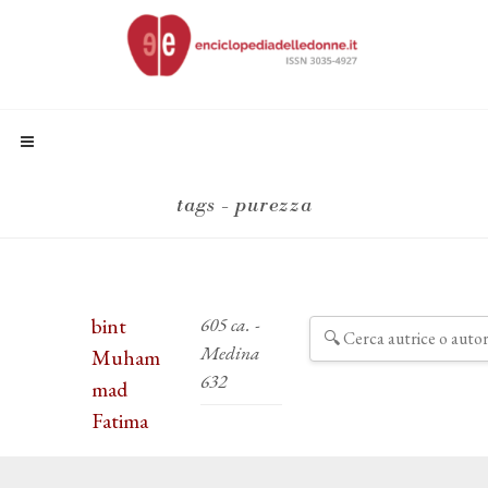
tags - purezza
bint
605 ca. -
Medina
Muham
632
mad
Fatima