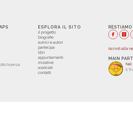
 APS
ESPLORA IL SITO
RESTIAMO
il progetto
biografie
autrici e autori
partecipa
Iscriviti alla 
libri
appuntamenti
MAIN PAR
iniziative
Nel
otto licenza
assòciati
Il T
contatti