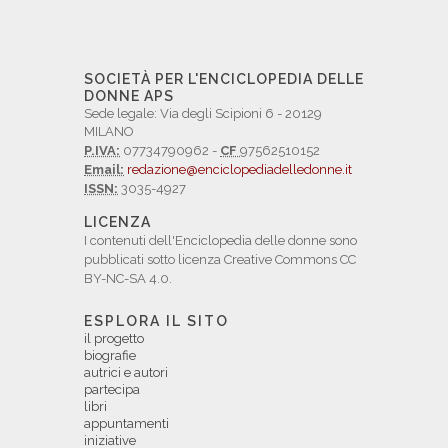
SOCIETÀ PER L'ENCICLOPEDIA DELLE
DONNE APS
Sede legale: Via degli Scipioni 6 - 20129
MILANO
P.IVA:
07734790962 -
CF
97562510152
Email:
redazione@enciclopediadelledonne.it
ISSN:
3035-4927
LICENZA
I contenuti dell'Enciclopedia delle donne sono
pubblicati sotto licenza Creative Commons CC
BY-NC-SA 4.0.
ESPLORA IL SITO
il progetto
biografie
autrici e autori
partecipa
libri
appuntamenti
iniziative