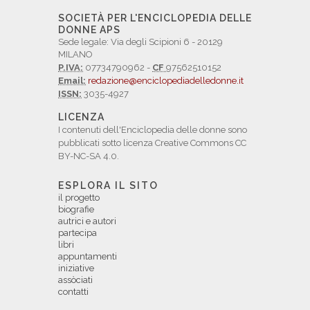
SOCIETÀ PER L'ENCICLOPEDIA DELLE
DONNE APS
Sede legale: Via degli Scipioni 6 - 20129
MILANO
P.IVA:
07734790962 -
CF
97562510152
Email:
redazione@enciclopediadelledonne.it
ISSN:
3035-4927
LICENZA
I contenuti dell'Enciclopedia delle donne sono
pubblicati sotto licenza Creative Commons CC
BY-NC-SA 4.0.
ESPLORA IL SITO
il progetto
biografie
autrici e autori
partecipa
libri
appuntamenti
iniziative
assòciati
contatti