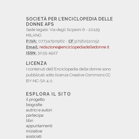
SOCIETÀ PER L'ENCICLOPEDIA DELLE
DONNE APS
Sede legale: Via degli Scipioni 6 - 20129
MILANO
P.IVA:
07734790962 -
CF
97562510152
Email:
redazione@enciclopediadelledonne.it
ISSN:
3035-4927
LICENZA
I contenuti dell'Enciclopedia delle donne sono
pubblicati sotto licenza Creative Commons CC
BY-NC-SA 4.0.
ESPLORA IL SITO
il progetto
biografie
autrici e autori
partecipa
libri
appuntamenti
iniziative
assòciati