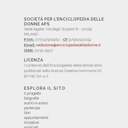
SOCIETÀ PER L'ENCICLOPEDIA DELLE
DONNE APS
Sede legale: Via degli Scipioni 6 - 20129
MILANO
P.IVA:
07734790962 -
CF
97562510152
Email:
redazione@enciclopediadelledonne.it
ISSN:
3035-4927
LICENZA
I contenuti dell'Enciclopedia delle donne sono
pubblicati sotto licenza Creative Commons CC
BY-NC-SA 4.0.
ESPLORA IL SITO
il progetto
biografie
autrici e autori
partecipa
libri
appuntamenti
iniziative
assòciati