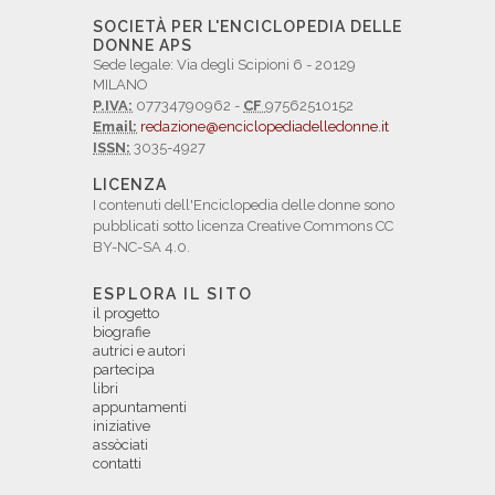
SOCIETÀ PER L'ENCICLOPEDIA DELLE
DONNE APS
Sede legale: Via degli Scipioni 6 - 20129
MILANO
P.IVA:
07734790962 -
CF
97562510152
Email:
redazione@enciclopediadelledonne.it
ISSN:
3035-4927
LICENZA
I contenuti dell'Enciclopedia delle donne sono
pubblicati sotto licenza Creative Commons CC
BY-NC-SA 4.0.
ESPLORA IL SITO
il progetto
biografie
autrici e autori
partecipa
libri
appuntamenti
iniziative
assòciati
contatti