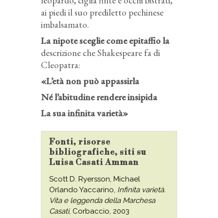
leopardo, ciglia finte e occhi bistrati,
ai piedi il suo prediletto pechinese
imbalsamato.
La nipote sceglie come epitaffio la
descrizione che Shakespeare fa di
Cleopatra:
«L’età non può appassirla
Né l’abitudine rendere insipida
La sua infinita varietà»
Fonti, risorse
bibliografiche, siti su
Luisa Casati Amman
Scott D. Ryersson, Michael
Orlando Yaccarino,
Infinita varietà.
Vita e leggenda della Marchesa
Casati
, Corbaccio, 2003