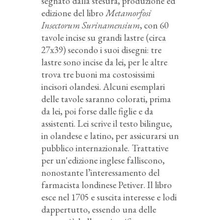
segnato dalla stesura, produzione ed
edizione del libro
Metamorfosi
Insectorum Surinamensium
, con 60
tavole incise su grandi lastre (circa
27x39) secondo i suoi disegni: tre
lastre sono incise da lei, per le altre
trova tre buoni ma costosissimi
incisori olandesi. Alcuni esemplari
delle tavole saranno colorati, prima
da lei, poi forse dalle figlie e da
assistenti. Lei scrive il testo bilingue,
in olandese e latino, per assicurarsi un
pubblico internazionale. Trattative
per un'edizione inglese falliscono,
nonostante l’interessamento del
farmacista londinese Petiver. Il libro
esce nel 1705 e suscita interesse e lodi
dappertutto, essendo una delle