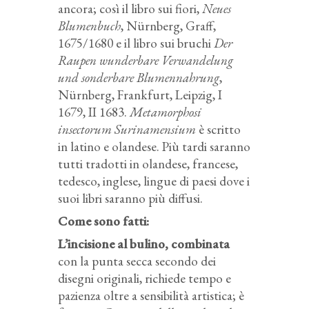
ancora; così il libro sui fiori,
Neues
Blumenbuch
, Nürnberg, Graff,
1675/1680 e il libro sui bruchi
Der
Raupen wunderbare Verwandelung
und sonderbare Blumennahrung
,
Nürnberg, Frankfurt, Leipzig, I
1679, II 1683.
Metamorphosi
insectorum Surinamensium
è scritto
in latino e olandese. Più tardi saranno
tutti tradotti in olandese, francese,
tedesco, inglese, lingue di paesi dove i
suoi libri saranno più diffusi.
Come sono fatti:
L’incisione al bulino, combinata
con la punta secca secondo dei
disegni originali, richiede tempo e
pazienza oltre a sensibilità artistica; è