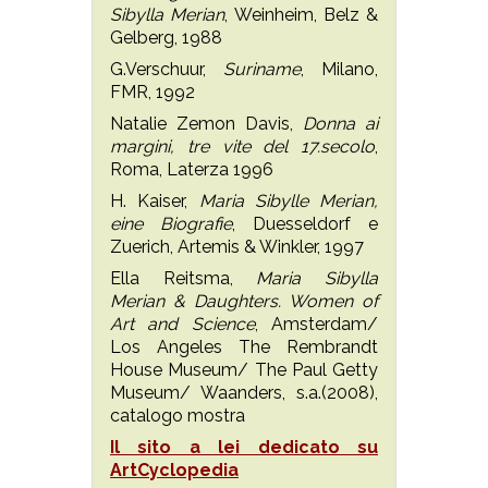
Sibylla Merian
, Weinheim, Belz &
Gelberg, 1988
G.Verschuur,
Suriname
, Milano,
FMR, 1992
Natalie Zemon Davis,
Donna ai
margini, tre vite del 17.secolo
,
Roma, Laterza 1996
H. Kaiser,
Maria Sibylle Merian,
eine Biografie
, Duesseldorf e
Zuerich, Artemis & Winkler, 1997
Ella Reitsma,
Maria Sibylla
Merian & Daughters. Women of
Art and Science
, Amsterdam/
Los Angeles The Rembrandt
House Museum/ The Paul Getty
Museum/ Waanders, s.a.(2008),
catalogo mostra
Il sito a lei dedicato su
ArtCyclopedia