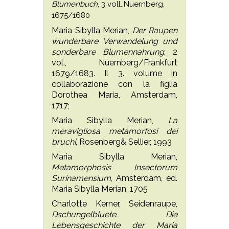
Blumenbuch
, 3 voll.,Nuernberg,
1675/1680
Maria Sibylla Merian,
Der Raupen
wunderbare Verwandelung und
sonderbare Blumennahrung
, 2
vol., Nuernberg/Frankfurt
1679/1683. Il 3. volume in
collaborazione con la figlia
Dorothea Maria, Amsterdam,
1717;
Maria Sibylla Merian,
La
meravigliosa metamorfosi dei
bruchi
, Rosenberg& Sellier, 1993
Maria Sibylla Merian,
Metamorphosis Insectorum
Surinamensium
, Amsterdam, ed.
Maria Sibylla Merian, 1705
Charlotte Kerner, Seidenraupe,
Dschungelbluete. Die
Lebensgeschichte der Maria