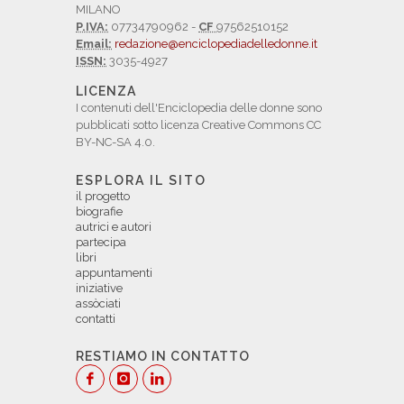
MILANO
P.IVA:
07734790962 -
CF
97562510152
Email:
redazione@enciclopediadelledonne.it
ISSN:
3035-4927
LICENZA
I contenuti dell'Enciclopedia delle donne sono
pubblicati sotto licenza Creative Commons CC
BY-NC-SA 4.0.
ESPLORA IL SITO
il progetto
biografie
autrici e autori
partecipa
libri
appuntamenti
iniziative
assòciati
contatti
RESTIAMO IN CONTATTO