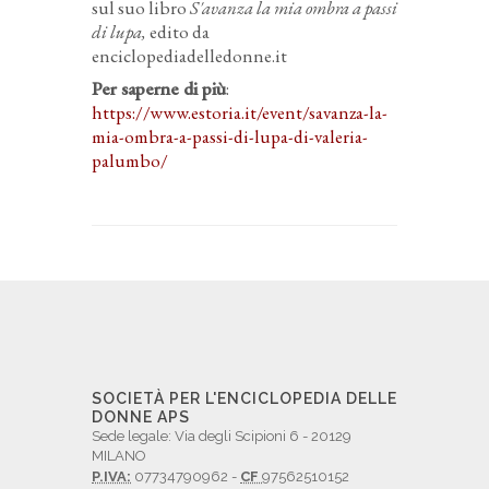
sul suo libro
S'avanza la mia ombra a passi
di lupa,
edito da
enciclopediadelledonne.it
Per saperne di più
:
https://www.estoria.it/event/savanza-la-
mia-ombra-a-passi-di-lupa-di-valeria-
palumbo/
SOCIETÀ PER L'ENCICLOPEDIA DELLE
DONNE APS
Sede legale: Via degli Scipioni 6 - 20129
MILANO
P.IVA:
07734790962 -
CF
97562510152