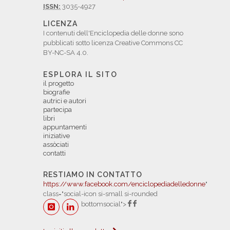
ISSN:
3035-4927
LICENZA
I contenuti dell'Enciclopedia delle donne sono
pubblicati sotto licenza Creative Commons CC
BY-NC-SA 4.0.
ESPLORA IL SITO
il progetto
biografie
autrici e autori
partecipa
libri
appuntamenti
iniziative
assòciati
contatti
RESTIAMO IN CONTATTO
https://www.facebook.com/enciclopediadelledonne
"
class="social-icon si-small si-rounded
bottomsocial">