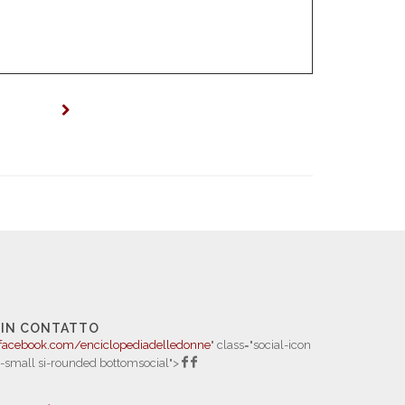
 IN CONTATTO
facebook.com/enciclopediadelledonne
" class="social-icon
i-small si-rounded bottomsocial">