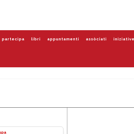
partecipa
libri
appuntamenti
assòciati
iniziativ
lupa