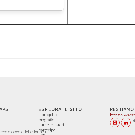
 APS
ESPLORA IL SITO
RESTIAMO
il progetto
https://www.
biografie
s
autrici e autori
partecipa
enciclopediadelledonne.it