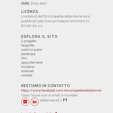
ISSN:
3035-4927
LICENZA
I contenuti dell'Enciclopedia delle donne sono
pubblicati sotto licenza Creative Commons CC
BY-NC-SA 4.0.
ESPLORA IL SITO
il progetto
biografie
autrici e autori
partecipa
libri
appuntamenti
iniziative
assòciati
contatti
RESTIAMO IN CONTATTO
https://www.facebook.com/enciclopediadelledonne
"
class="social-icon si-small si-rounded
bottomsocial">