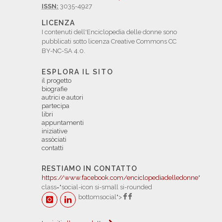
ISSN:
3035-4927
LICENZA
I contenuti dell'Enciclopedia delle donne sono
pubblicati sotto licenza Creative Commons CC
BY-NC-SA 4.0.
ESPLORA IL SITO
il progetto
biografie
autrici e autori
partecipa
libri
appuntamenti
iniziative
assòciati
contatti
RESTIAMO IN CONTATTO
https://www.facebook.com/enciclopediadelledonne
"
class="social-icon si-small si-rounded
bottomsocial">