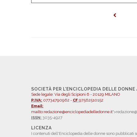
SOCIETÀ PER L'ENCICLOPEDIA DELLE DONNE
Sede legale: Via degli Scipioni 6 - 20129 MILANO
P.IVA:
07734790962 -
CF
97562510152
Email:
mailto:redazione@enciclopediadelledonne.it
">redazione@
ISSN:
3035-4927
LICENZA
I contenuti dell'Enciclopedia delle donne sono pubblicati s