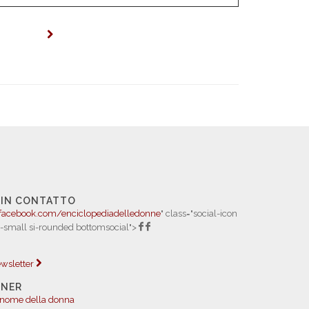
 IN CONTATTO
facebook.com/enciclopediadelledonne
" class="social-icon
i-small si-rounded bottomsocial">
newsletter
TNER
 nome della donna