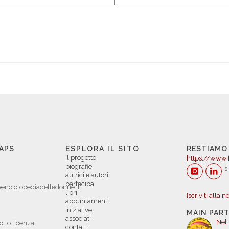
 APS
ESPLORA IL SITO
RESTIAMO
il progetto
https://www.
biografie
s
autrici e autori
partecipa
enciclopediadelledonne.it
libri
Iscriviti alla 
appuntamenti
iniziative
MAIN PAR
assòciati
Nel
otto licenza
contatti