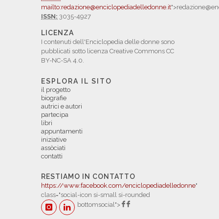
mailto:redazione@enciclopediadelledonne.it
">redazione@enc
ISSN:
3035-4927
LICENZA
I contenuti dell'Enciclopedia delle donne sono
pubblicati sotto licenza Creative Commons CC
BY-NC-SA 4.0.
ESPLORA IL SITO
il progetto
biografie
autrici e autori
partecipa
libri
appuntamenti
iniziative
assòciati
contatti
RESTIAMO IN CONTATTO
https://www.facebook.com/enciclopediadelledonne
"
class="social-icon si-small si-rounded
bottomsocial">