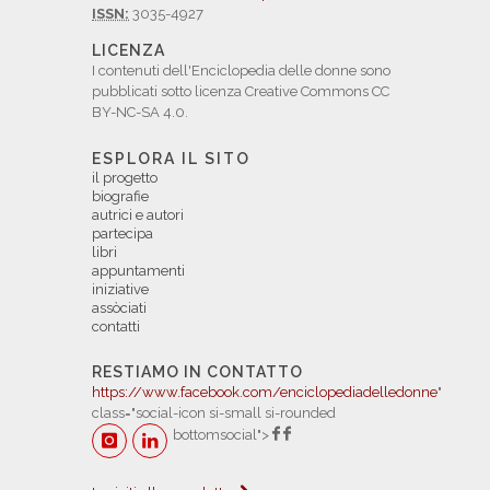
ISSN:
3035-4927
LICENZA
I contenuti dell'Enciclopedia delle donne sono
pubblicati sotto licenza Creative Commons CC
BY-NC-SA 4.0.
ESPLORA IL SITO
il progetto
biografie
autrici e autori
partecipa
libri
appuntamenti
iniziative
assòciati
contatti
RESTIAMO IN CONTATTO
https://www.facebook.com/enciclopediadelledonne
"
class="social-icon si-small si-rounded
bottomsocial">