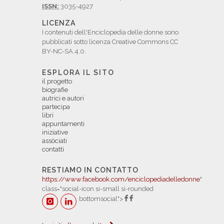
ISSN:
3035-4927
LICENZA
I contenuti dell'Enciclopedia delle donne sono
pubblicati sotto licenza Creative Commons CC
BY-NC-SA 4.0.
ESPLORA IL SITO
il progetto
biografie
autrici e autori
partecipa
libri
appuntamenti
iniziative
assòciati
contatti
RESTIAMO IN CONTATTO
https://www.facebook.com/enciclopediadelledonne
"
class="social-icon si-small si-rounded
bottomsocial">